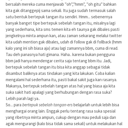
bersalah mereka cuma menjawab "oh","hmm", "oh gitu" bahkan
kita gak ditanggepij sama sekali. Itu juga sudah termasuk salah
satu bentuk bertepuk tangan itu sendiri. Hmm... sebenernya
banyak banget tipe bertepuk sebelah tangan itu, misalnya lagi
yang sederhana, kita sms temen kita eh taunya gak dibales pasti
jengkelnya minta ampun kan, atau zaman sekarang melalui twitter
kita udah mention gak dibales, udah di follow gak di follback (hmm
kalo yang ini sih biasa aja) atau lagi zamannya bbm, cuma di read.
Tau deh panasnya hati gimana. Haha.. karena bukan pengguna
bbm jadi hanya mendengar cerita saja tentang bbm itu. Jadi,
bertepuk sebelah tangan itu bisa kita anggap sebagai tidak
disambut baliknya atas tindakan yang kita lakukan. Coba kalian
mengalami hal sederhana itu, pasti bakal sakit juga kan rasanya.
Makanya, bertepuk sebelah tangan atas hal yang biasa aja kita
suka sakit hati apalagi yang berhubungan dengan rasa suka?
Lebih parah lagi ya..
So... para
bertepuk sebelah tangan-ers
belajarlah untuk lebih bisa
menghargai orang lain. Enggak perlu tentang rasa suka spesial
yang ribetnya minta ampun, cukup dengan mau peduli saja dan
agak mengurangi (kalo bisa tidak sama sekali) untuk melakukan hal