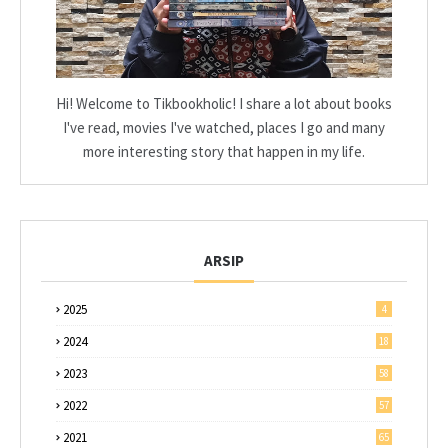
Hi! Welcome to Tikbookholic! I share a lot about books
I've read, movies I've watched, places I go and many
more interesting story that happen in my life.
ARSIP
2025
4
2024
18
2023
58
2022
57
2021
65