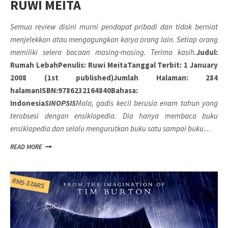
RUWI MEITA
Semua review disini murni pendapat pribadi dan tidak berniat
menjelekkan atau mengagungkan karya orang lain. Setiap orang
memiliki selera bacaan masing-masing. Terima kasih.
Judul:
Rumah Lebah
Penulis: Ruwi Meita
Tanggal Terbit: 1 January
2008 (1st published)
Jumlah Halaman: 284
halaman
ISBN:9786232164840
Bahasa:
Indonesia
SINOPSIS
Mala, gadis kecil berusia enam tahun yang
terobsesi dengan ensiklopedia. Dia hanya membaca buku
ensiklopedia dan selalu mengurutkan buku satu sampai buku…
READ MORE
RM5-STARS