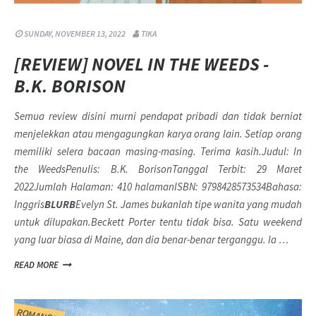
SUNDAY, NOVEMBER 13, 2022
TIKA
[REVIEW] NOVEL IN THE WEEDS -
B.K. BORISON
Semua review disini murni pendapat pribadi dan tidak berniat
menjelekkan atau mengagungkan karya orang lain. Setiap orang
memiliki selera bacaan masing-masing. Terima kasih.
Judul: In
the WeedsPenulis: B.K. BorisonTanggal Terbit: 29 Maret
2022Jumlah Halaman: 410 halamanISBN: 9798428573534Bahasa:
Inggris
BLURB
Evelyn St. James bukanlah tipe wanita yang mudah
untuk dilupakan.
Beckett Porter tentu tidak bisa. Satu weekend
yang luar biasa di Maine, dan dia benar-benar terganggu. Ia …
READ MORE
ROMANCE