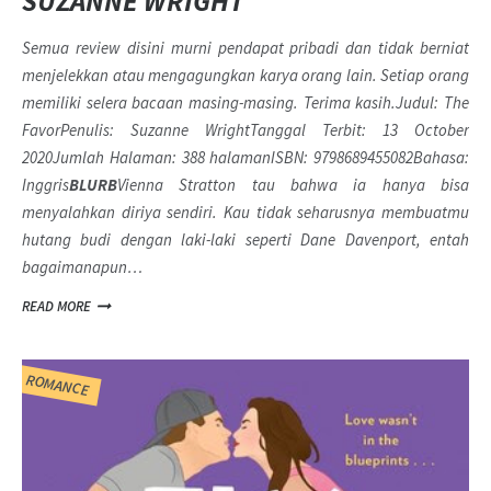
SUZANNE WRIGHT
Semua review disini murni pendapat pribadi dan tidak berniat
menjelekkan atau mengagungkan karya orang lain. Setiap orang
memiliki selera bacaan masing-masing. Terima kasih.
Judul: The
FavorPenulis: Suzanne WrightTanggal Terbit: 13 October
2020Jumlah Halaman: 388 halamanISBN: 9798689455082Bahasa:
Inggris
BLURB
Vienna Stratton tau bahwa ia hanya bisa
menyalahkan diriya sendiri. Kau tidak seharusnya membuatmu
hutang budi dengan laki-laki seperti Dane Davenport, entah
bagaimanapun…
READ MORE
ROMANCE