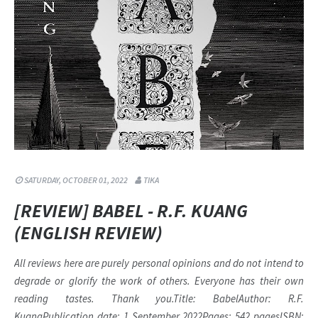
SATURDAY, OCTOBER 01, 2022
TIKA
[REVIEW] BABEL - R.F. KUANG
(ENGLISH REVIEW)
All reviews here are purely personal opinions and do not intend to
degrade or glorify the work of others. Everyone has their own
reading tastes. Thank you.Title: BabelAuthor: R.F.
KuangPublication date: 1 September 2022Pages: 542 pagesISBN: