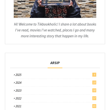
Hi! Welcome to Tikbookholic! I share a lot about books
I've read, movies I've watched, places I go and many
more interesting story that happen in my life.
ARSIP
2025
4
2024
18
2023
58
2022
57
2021
65