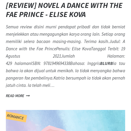
[REVIEW] NOVEL A DANCE WITH THE
FAE PRINCE - ELISE KOVA
Semua review disini murni pendapat pribadi dan tidak berniat
menjelekkan atau mengagungkan karya orang lain. Setiap orang
memiliki selera bacaan masing-masing. Terima kasih.
Judul: A
Dance with the Fae PrincePenulis: Elise KovaTanggal Terbit: 19
Agustus 2021Jumlah Halaman:
429 halamanISBN: 9781949694338Bahasa: Inggris
BLURB
Ia tau
bahwa ia akan dijual untuk menikah. Ia tidak menyangka bahwa
pangeran fae pembelinya.
Katria bersumpah ia tidak akan pernah
jatuh cinta. Ia telah meli…
READ MORE
ROMANCE