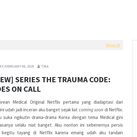
Show all
Y, FEBRUARY 06, 2025
TIKA
IEW] SERIES THE TRAUMA CODE:
ES ON CALL
orean Medical Original Netflix pertama yang diadaptasi dari
ni udah jadi inceran aku banget sejak liat
coming soon
di Netflix.
lu suka ngikutin drama-drama Korea dengan tema Medical gini
iasanya selalu niat banget. Aku nonton ini sebenernya persis
 begitu tayang di Netflix karena emang udah aku tandain