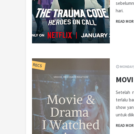
sebelumny
hari.
READ MOR
RECS
MONDAY,
MOVI
Setelah 
terlalu b
show yang
untuk dii
READ MOR