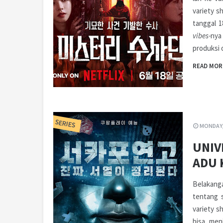
variety s
tanggal 1
vibes-
nya
produksi 
READ MOR
SERIES
MONDAY,
UNIV
ADU 
Belakanga
tentang s
variety s
bisa men