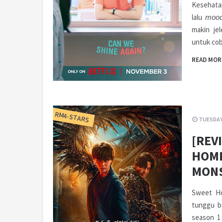
Kesehatan
lalu
moo
makin je
untuk co
READ MOR
RM4-STARS
TUESDAY
[REV
HOME
MONS
Sweet Ho
tunggu b
season 1