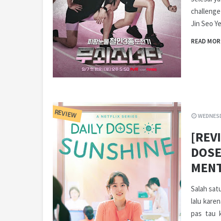
challenge
Jin Seo Y
READ MOR
REVIEW
WEDNESD
[REV
DOSE
MENT
Salah sat
lalu kare
pas tau 