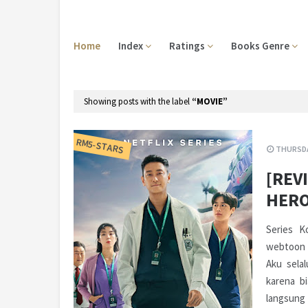
Home
Index
Ratings
Books Genre
Showing posts with the label
MOVIE
RM5-STARS
THURSDA
[REV
HERO
Series K
webtoon i
Aku sela
karena b
langsung