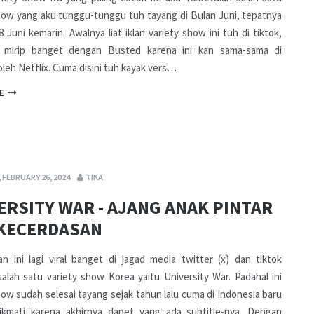
how yang aku tunggu-tunggu tuh tayang di Bulan Juni, tepatnya
8 Juni kemarin. Awalnya liat iklan variety show ini tuh di tiktok,
 mirip banget dengan Busted karena ini kan sama-sama di
oleh Netflix. Cuma disini tuh kayak vers…
E
 FEBRUARY 26, 2024
TIKA
ERSITY WAR - AJANG ANAK PINTAR
KECERDASAN
n ini lagi viral banget di jagad media twitter (x) dan tiktok
alah satu variety show Korea yaitu University War. Padahal ini
how sudah selesai tayang sejak tahun lalu cuma di Indonesia baru
ikmati karena akhirnya dapet yang ada subtitle-nya. Dengan