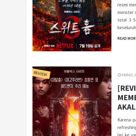
resmi men
monster 
total 3 
keseluruh
READ MOR
REVIEW
FRIDAY, 
[REV
MEME
AKAL
Karena pa
refreshin
lari ke v