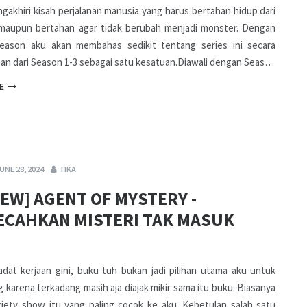
gakhiri kisah perjalanan manusia yang harus bertahan hidup dari
maupun bertahan agar tidak berubah menjadi monster. Dengan
Season aku akan membahas sedikit tentang series ini secara
an dari Season 1-3 sebagai satu kesatuan.Diawali dengan Seas…
E
JUNE 28, 2024
TIKA
IEW] AGENT OF MYSTERY -
CAHKAN MISTERI TAK MASUK
dat kerjaan gini, buku tuh bukan jadi pilihan utama aku untuk
g karena terkadang masih aja diajak mikir sama itu buku. Biasanya
ariety show itu yang paling cocok ke aku. Kebetulan salah satu