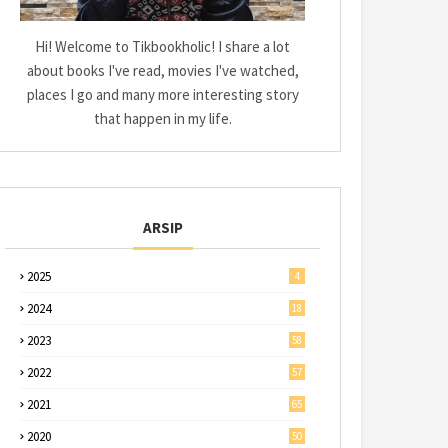
Hi! Welcome to Tikbookholic! I share a lot
about books I've read, movies I've watched,
places I go and many more interesting story
that happen in my life.
ARSIP
2025
4
2024
18
2023
58
2022
57
2021
65
2020
50