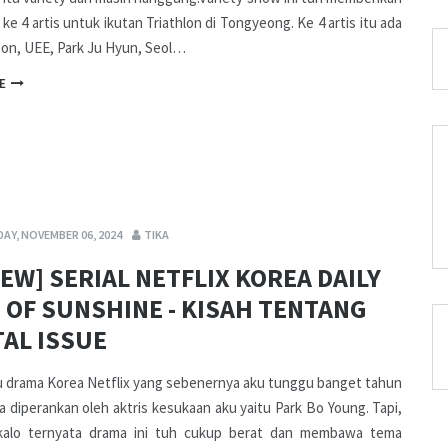
 ke 4 artis untuk ikutan Triathlon di Tongyeong. Ke 4 artis itu ada
eon, UEE, Park Ju Hyun, Seol…
E
AY, NOVEMBER 06, 2024
TIKA
IEW] SERIAL NETFLIX KOREA DAILY
 OF SUNSHINE - KISAH TENTANG
AL ISSUE
u drama Korea Netflix yang sebenernya aku tunggu banget tahun
na diperankan oleh aktris kesukaan aku yaitu Park Bo Young. Tapi,
kalo ternyata drama ini tuh cukup berat dan membawa tema