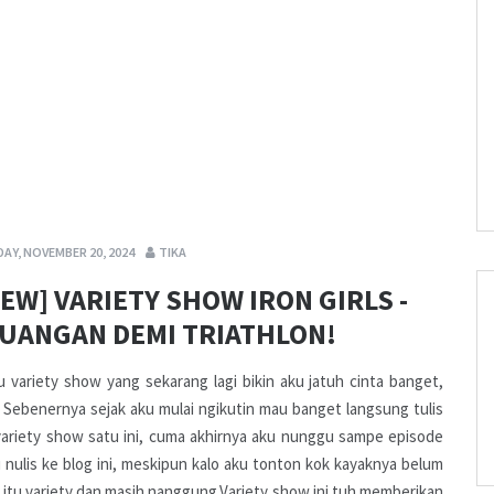
AY, NOVEMBER 20, 2024
TIKA
IEW] VARIETY SHOW IRON GIRLS -
UANGAN DEMI TRIATHLON!
u variety show yang sekarang lagi bikin aku jatuh cinta banget,
s! Sebenernya sejak aku mulai ngikutin mau banget langsung tulis
ariety show satu ini, cuma akhirnya aku nunggu sampe episode
u nulis ke blog ini, meskipun kalo aku tonton kok kayaknya belum
a itu variety dan masih nanggung.Variety show ini tuh memberikan