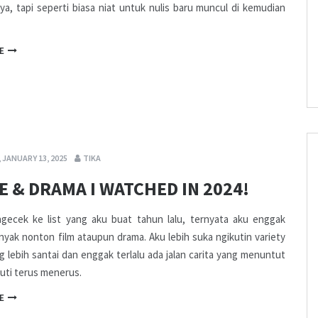
a, tapi seperti biasa niat untuk nulis baru muncul di kemudian
E
 JANUARY 13, 2025
TIKA
E & DRAMA I WATCHED IN 2024!
ngecek ke list yang aku buat tahun lalu, ternyata aku enggak
anyak nonton film ataupun drama. Aku lebih suka ngikutin variety
 lebih santai dan enggak terlalu ada jalan carita yang menuntut
kuti terus menerus.
E