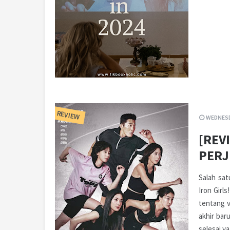
REVIEW
WEDNESD
[REV
PERJ
Salah sat
Iron Girl
tentang v
akhir bar
selesai y