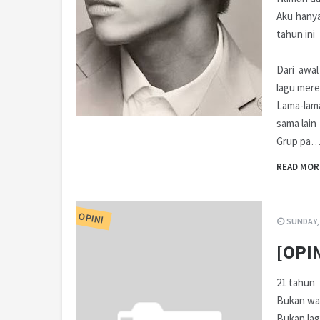
Aku hany
tahun ini
Dari awa
lagu mer
Lama-lam
sama lain
Grup pa
READ MOR
OPINI
SUNDAY, 
[OPIN
21 tahun
Bukan wa
Bukan la