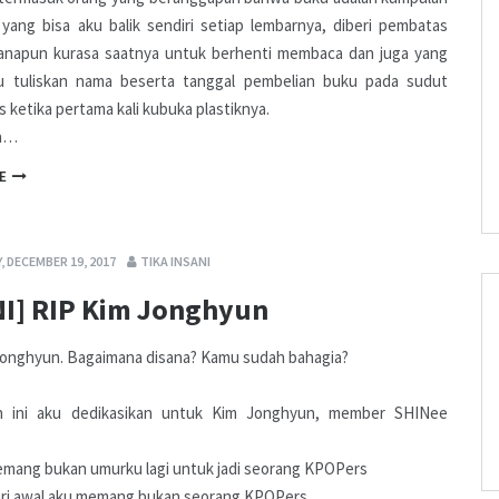
yang bisa aku balik sendiri setiap lembarnya, diberi pembatas
anapun kurasa saatnya untuk berhenti membaca dan juga yang
ku tuliskan nama beserta tanggal pembelian buku pada sudut
s ketika pertama kali kubuka plastiknya.
a…
E
 DECEMBER 19, 2017
TIKA INSANI
NI] RIP Kim Jonghyun
Jonghyun. Bagaimana disana? Kamu sudah bahagia?
n ini aku dedikasikan untuk Kim Jonghyun, member SHINee
mang bukan umurku lagi untuk jadi seorang KPOPers
ri awal aku memang bukan seorang KPOPers