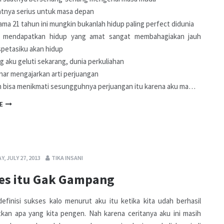
tnya serius untuk masa depan
ama 21 tahun ini mungkin bukanlah hidup paling perfect didunia
u mendapatkan hidup yang amat sangat membahagiakan jauh
spetasiku akan hidup
g aku geluti sekarang, dunia perkuliahan
ar mengajarkan arti perjuangan
 bisa menikmati sesungguhnya perjuangan itu karena aku ma…
E
, JULY 27, 2013
TIKA INSANI
es itu Gak Gampang
 definisi sukses kalo menurut aku itu ketika kita udah berhasil
kan apa yang kita pengen. Nah karena ceritanya aku ini masih