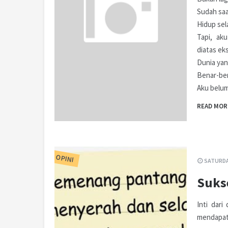
Sudah saa
Hidup sel
Tapi, ak
diatas ek
Dunia yan
Benar-ben
Aku belum
READ MOR
OPINI
SATURDAY
Suks
Inti dari
mendapat