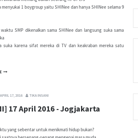
a menyukai 1 boygroup yaitu SHINee dan hanya SHINee selama 9
l waktu SMP dikenalkan sama SHINee dan langsung suka sama
eka
a suka karena sifat mereka di TV dan keakraban mereka satu
…
E
APRIL 17, 2016
TIKA INSANI
I] 17 April 2016 - Jogjakarta
ktu yang sebentar untuk menikmati hidup bukan?
gi saatnya bersenang-senang mengenai masa muda