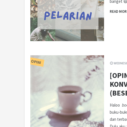
banget 
READ MOR
OPINI
WEDNESD
[OPI
KONV
(BES
Haloo
bo
buku-buk
dan terba
Dulu aku