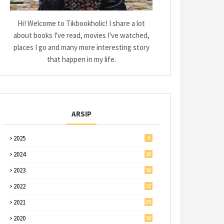
Hi! Welcome to Tikbookholic! I share a lot
about books I've read, movies I've watched,
places I go and many more interesting story
that happen in my life.
ARSIP
2025
4
2024
18
2023
58
2022
57
2021
65
2020
50