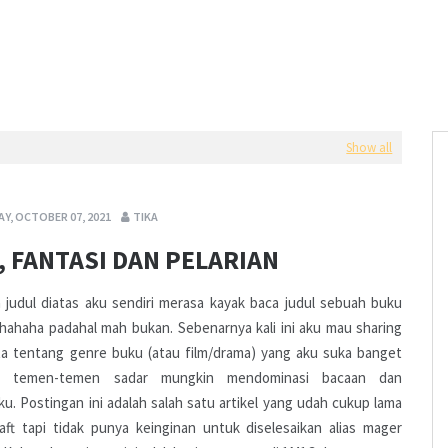
Show all
Y, OCTOBER 07, 2021
TIKA
I, FANTASI DAN PELARIAN
 judul diatas aku sendiri merasa kayak baca judul sebuah buku
 hahaha padahal mah bukan. Sebenarnya kali ini aku mau sharing
ta tentang genre buku (atau film/drama) yang aku suka banget
o temen-temen sadar mungkin mendominasi bacaan dan
u. Postingan ini adalah salah satu artikel yang udah cukup lama
aft tapi tidak punya keinginan untuk diselesaikan alias mager