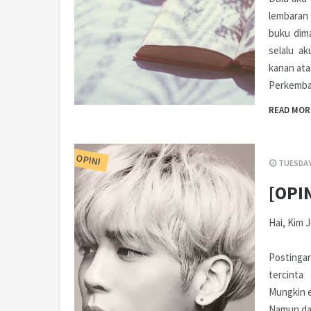
lembaran 
buku dim
selalu a
kanan ata
Perkemb
READ MOR
OPINI
TUESDAY,
[OPI
Hai, Kim 
Postinga
tercinta
Mungkin e
Namun da