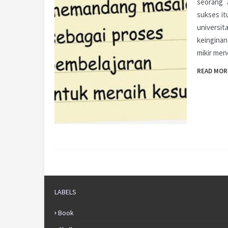
seorang 
sukses it
universita
keinginan
mikir men
READ MOR
LABELS
Book