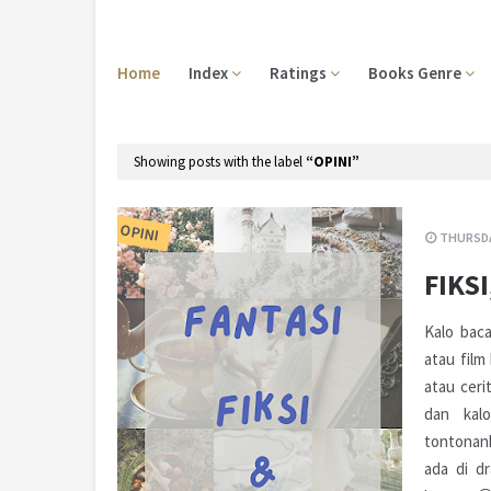
Home
Index
Ratings
Books Genre
Showing posts with the label
OPINI
OPINI
THURSDA
FIKS
Kalo baca
atau film
atau ceri
dan kal
tontonank
ada di dr