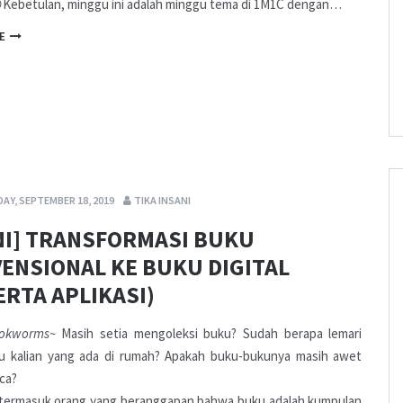
Kebetulan, minggu ini adalah minggu tema di 1M1C dengan…
E
AY, SEPTEMBER 18, 2019
TIKA INSANI
NI] TRANSFORMASI BUKU
ENSIONAL KE BUKU DIGITAL
ERTA APLIKASI)
okworms~
Masih setia mengoleksi buku? Sudah berapa lemari
u kalian yang ada di rumah? Apakah buku-bukunya masih awet
ca?
 termasuk orang yang beranggapan bahwa buku adalah kumpulan