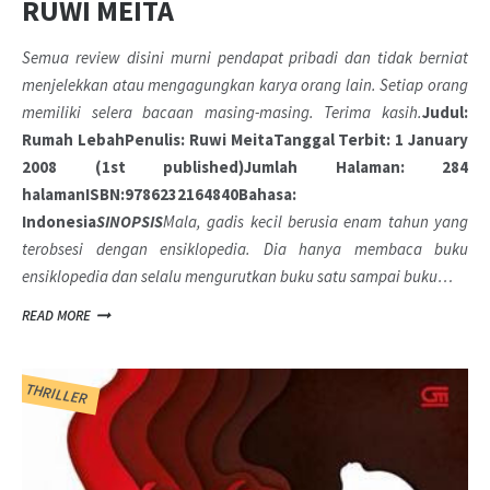
RUWI MEITA
Semua review disini murni pendapat pribadi dan tidak berniat
menjelekkan atau mengagungkan karya orang lain. Setiap orang
memiliki selera bacaan masing-masing. Terima kasih.
Judul:
Rumah Lebah
Penulis: Ruwi Meita
Tanggal Terbit: 1 January
2008 (1st published)
Jumlah Halaman: 284
halaman
ISBN:9786232164840
Bahasa:
Indonesia
SINOPSIS
Mala, gadis kecil berusia enam tahun yang
terobsesi dengan ensiklopedia. Dia hanya membaca buku
ensiklopedia dan selalu mengurutkan buku satu sampai buku…
READ MORE
THRILLER