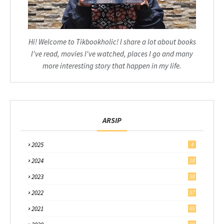
Hi! Welcome to Tikbookholic! I share a lot about books
I've read, movies I've watched, places I go and many
more interesting story that happen in my life.
ARSIP
2025
4
2024
18
2023
58
2022
57
2021
65