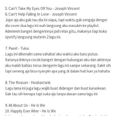
5. Can't Take My Eyes Off You - Joseph Vincent
6. Can't Help Falling In Love - Joseph Vincent
Jujur aja aku gak tau dia ini siapa, tapi waktu gak sengaja denger
dia cover dua lagu ini wah langsung aku masukin ke playlist.
Ademmm banget dengerinnya jadi relax gitu, makanya tiap buka
spotify langsung muterin 2 lagu ini.
7. Pamit - Tulus
Lagu ini dikenalin sama sahabat aku waktu aku baru putus.
Katanya liriknya cocok banget dengan hubungan aku dan akhirnya
aku malah bablas terus dengerin lagu ini sampe sekarang. Sakit sih
tapi seneng aja bisa nyanyiin apa yang di dalam hati kan ya hahaha
8. The Reason - Hoobastank
Lagu lama ini juga lagu wajib buat didenger dan buat karaokean.
Gak tau sih kenapa tapi suka aja tanpa alasan sama lagu ini
9. All About Us - He Is We
10. Happily Ever After - He Is We