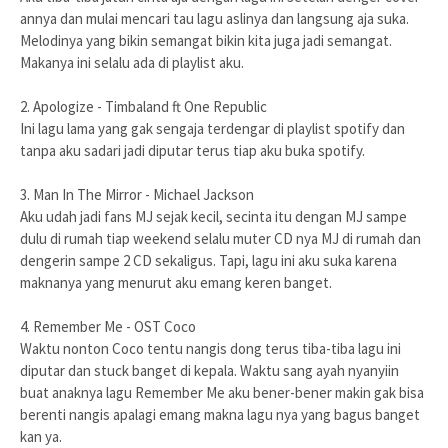
annya dan mulai mencari tau lagu aslinya dan langsung aja suka.
Melodinya yang bikin semangat bikin kita juga jadi semangat.
Makanya ini selalu ada di playlist aku.
2. Apologize - Timbaland ft One Republic
Ini lagu lama yang gak sengaja terdengar di playlist spotify dan
tanpa aku sadari jadi diputar terus tiap aku buka spotify.
3. Man In The Mirror - Michael Jackson
Aku udah jadi fans MJ sejak kecil, secinta itu dengan MJ sampe
dulu di rumah tiap weekend selalu muter CD nya MJ di rumah dan
dengerin sampe 2 CD sekaligus. Tapi, lagu ini aku suka karena
maknanya yang menurut aku emang keren banget.
4. Remember Me - OST Coco
Waktu nonton Coco tentu nangis dong terus tiba-tiba lagu ini
diputar dan stuck banget di kepala. Waktu sang ayah nyanyiin
buat anaknya lagu Remember Me aku bener-bener makin gak bisa
berenti nangis apalagi emang makna lagu nya yang bagus banget
kan ya.