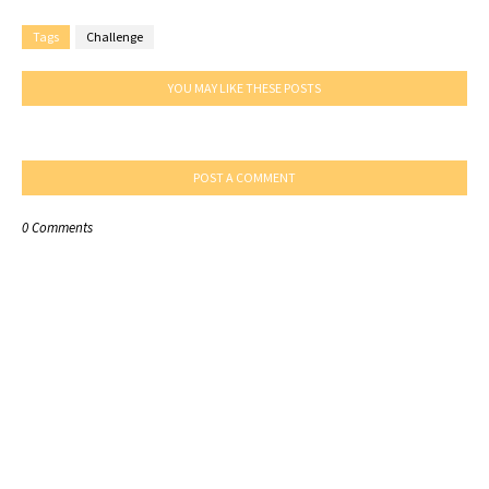
Tags
Challenge
YOU MAY LIKE THESE POSTS
POST A COMMENT
0 Comments