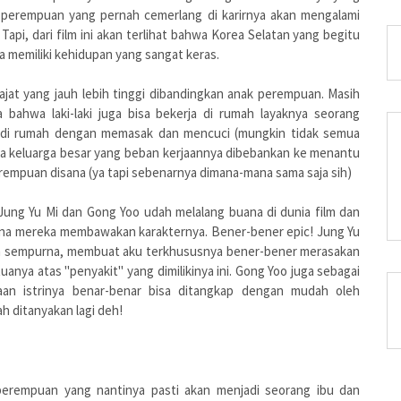
perempuan yang pernah cemerlang di karirnya akan mengalami
api, dari film ini akan terlihat bahwa Korea Selatan yang begitu
memiliki kehidupan yang sangat keras.
rajat yang jauh lebih tinggi dibandingkan anak perempuan. Masih
bahwa laki-laki juga bisa bekerja di rumah layaknya seorang
ri di rumah dengan memasak dan mencuci (mungkin tidak semua
cara keluarga besar yang beban kerjaannya dibebankan ke menantu
empuan disana (ya tapi sebenarnya dimana-mana sama saja sih)
 Jung Yu Mi dan Gong Yoo udah melalang buana di dunia film dan
imana mereka membawakan karakternya. Bener-bener epic! Jung Yu
n sempurna, membuat aku terkhususnya bener-bener merasakan
anya atas "penyakit" yang dimilikinya ini. Gong Yoo juga sebagai
an istrinya benar-benar bisa ditangkap dengan mudah oleh
 ditanyakan lagi deh!
 perempuan yang nantinya pasti akan menjadi seorang ibu dan