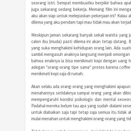
seorang istri. Sempat membuatku berpikir bahwa apa
juga sekarang sedang bekerja. Memang film ini menga
aku akan siap untuk melepaskan pekerjaan ini? Kalau a
dilema yang aku pendam tapi mau tidak mau akan terjadi
Meskipun jaman sekarang banyak sekali wanita yang jug
calon ibu (muda) pasti dilema ini akan tetap datang. B
yang suka menghakimi kehidupan orang lain. Ada suat
sambil mengasuh anaknya langsung menjadi omongan 
bahwa enaknya ia bisa menikmati kopi dengan uang h
adegan "orang-orang tipe sama" protes karena
coffe
menikmati kopi saja di rumah.
Akan selalu ada orang-orang yang menghakimi apapun ya
menahannya setidaknya sampai orang yang akan dibicara
mempengaruhi kondisi psikologis dan mental seseor
Padahal mereka belum tau apa yang sudah dialami sese
untuk diabaikan saja tapi tetap saja semua itu tidak ak
mulai menahan untuk menghakimi orang-orang yang tidak