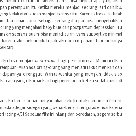
rus menonton film ini. Mereka harus bisa melihat apa yang akan
upan perempuan itu ketika mereka menjadi seorang istri dan ibu.
ng kelak atau sudah menjadi istrinya itu. Karena stress itu tidak
an atau dimana pun. Sebagai seorang ibu pun bisa menyebabkan
g-orang yang mengalami baby blue dan postpartum depression. Itu
mungkin seorang suami bisa menjadi suami yang supportive minimal
 karena aku belum nikah jadi aku belum paham tapi ini hanya
ekitar)
utku bisa menjadi
boomerang
bagi penontonnya. Memunculkan
perempuan. Akan ada orang-orang yang menjadi takut menikah dan
hidupannya direnggut. Wanita-wanita yang mungkin tidak siap
akan ada yang dikorbankan bagi perempuan ketika sudah menjadi
 jadi aku benar-benar menyarankan sekali untuk menonton film ini.
akan ada adegan-adegan yang benar-benar menguras emosi karena
ri rating 4/5! Sebelum film ini hilang dari peredaran, segera serbu