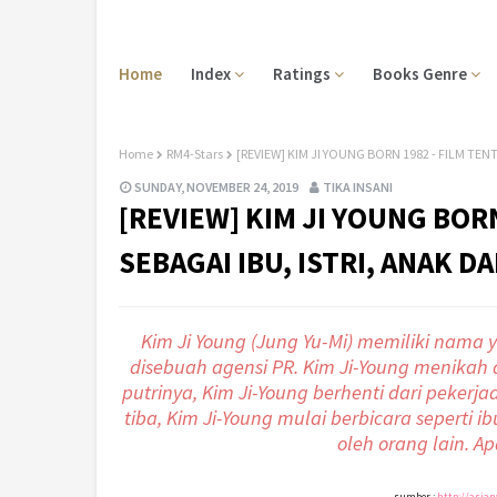
Home
Index
Ratings
Books Genre
Home
RM4-Stars
[REVIEW] KIM JI YOUNG BORN 1982 - FILM TEN
SUNDAY, NOVEMBER 24, 2019
TIKA INSANI
[REVIEW] KIM JI YOUNG BOR
SEBAGAI IBU, ISTRI, ANAK D
Kim Ji Young (Jung Yu-Mi) memiliki nama
disebuah agensi PR. Kim Ji-Young menikah 
putrinya, Kim Ji-Young berhenti dari pekerja
tiba, Kim Ji-Young mulai berbicara seperti 
oleh orang lain. A
sumber :
http://asia