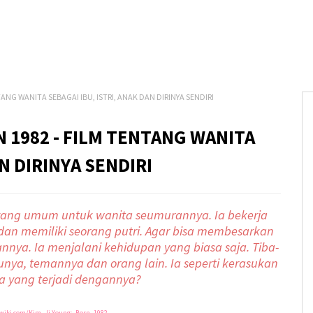
TANG WANITA SEBAGAI IBU, ISTRI, ANAK DAN DIRINYA SENDIRI
N 1982 - FILM TENTANG WANITA
AN DIRINYA SENDIRI
 yang umum untuk wanita seumurannya. Ia bekerja
dan memiliki seorang putri. Agar bisa membesarkan
annya. Ia menjalani kehidupan yang biasa saja. Tiba-
ibunya, temannya dan orang lain. Ia seperti kerasukan
pa yang terjadi dengannya?
nwiki.com/Kim_Ji-Young:_Born_1982