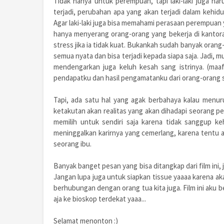
Tidak hanya untuk perempuan, tapi laki-laki juga ha
terjadi, perubahan apa yang akan terjadi dalam kehid
Agar laki-laki juga bisa memahami perasaan perempuan ya
hanya menyerang orang-orang yang bekerja di kantor
stress jika ia tidak kuat. Bukankah sudah banyak oran
semua nyata dan bisa terjadi kepada siapa saja. Jadi, 
mendengarkan juga keluh kesah sang istrinya. (maaf
pendapatku dan hasil pengamatanku dari orang-orang s
Tapi, ada satu hal yang agak berbahaya kalau menur
ketakutan akan realitas yang akan dihadapi seorang 
memilih untuk sendiri saja karena tidak sanggup ke
meninggalkan karirnya yang cemerlang, karena tentu 
seorang ibu.
Banyak banget pesan yang bisa ditangkap dari film ini,
Jangan lupa juga untuk siapkan tissue yaaaa karena 
berhubungan dengan orang tua kita juga. Film ini aku be
aja ke bioskop terdekat yaaa...
Selamat menonton :)