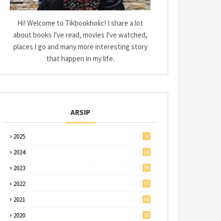
Hi! Welcome to Tikbookholic! I share a lot
about books I've read, movies I've watched,
places I go and many more interesting story
that happen in my life.
ARSIP
2025
4
2024
18
2023
58
2022
57
2021
65
2020
50