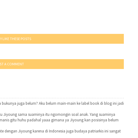
Y LIKE THESE POSTS
ST A COMMENT
 bukunya juga belum? Aku belum main-main ke label book di blog ini jadi
tu Jiyoung sama suaminya itu ngomongin soal anak. Yang suaminya
 manis gitu huhu padahal yaaa gimana ya Jiyoung kan posisinya belum
late dengan Jiyoung karena di Indonesia juga budaya patriarkis ini sangat