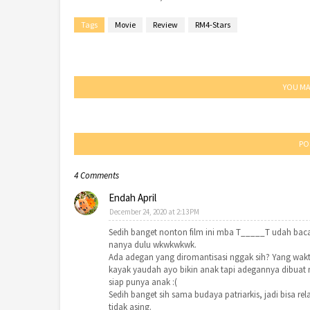
Tags
Movie
Review
RM4-Stars
YOU MA
PO
4 Comments
Endah April
December 24, 2020 at 2:13 PM
Sedih banget nonton film ini mba T_____T udah baca
nanya dulu wkwkwkwk.
Ada adegan yang diromantisasi nggak sih? Yang wak
kayak yaudah ayo bikin anak tapi adegannya dibuat
siap punya anak :(
Sedih banget sih sama budaya patriarkis, jadi bisa re
tidak asing.