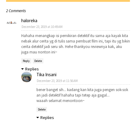
2 Comments
haloreka
December 23, 2019 at 10:49 AM
Hahaha menangkap isi pemikiran detektif itu sama aja kayak kita
nebak alur cerita yg di tulis sama pembuat film ini, tapi itu yg bikin
cerita detektif jadi seru sih. Hehe thankyou reviewnya kak, aku
juga mau nonton ini~
Reply
Delete
Replies
Tika Insani
December 23, 2019 at 11:56 AM
bener banget sih... kadang kan kita juga pengen sok-sok
an jadi detektif hahaha tapi tetep aja gagal...
waaah selamat menontoon~
Delete
Replies