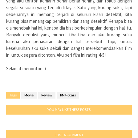
yang aku tonton kemarin benar-benar hening dan fokus dengan
segala sesuatu yang terjadi di layar. Satu yang kurang suka, tapi
sebenarnya ini memang terjadi di seluruh kisah detektif, kita
kurang bisa menangkap pemikiran dari sang detektif. Kenapa bisa
dia menebak hal ini, kenapa dia bisa berkesimpulan dengan hal itu.
Banyak deduksi yang muncul tiba-tiba dan aku kurang suka
karena aku penasaran dengan hal tersebut. Tapi, untuk
keseluruhan aku suka sekali dan sangat merekomendasikan film
ini untuk segera ditonton. Aku beri film ini rating 4/5!
Selamat menonton :)
Tags
Movie
Review
RM4-Stars
YOU MAY LIKE THESE POSTS
POST A COMMENT