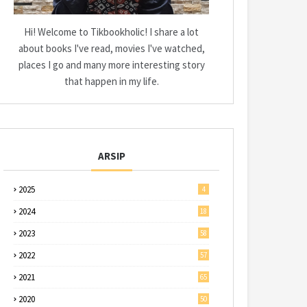
Hi! Welcome to Tikbookholic! I share a lot
about books I've read, movies I've watched,
places I go and many more interesting story
that happen in my life.
ARSIP
2025
4
2024
18
2023
58
2022
57
2021
65
2020
50