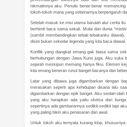
nikmatinnya aku. Penulis benar-benar memancing k
tokoh-tokoh mana yang sebenarnya berpengaruh da
Setelah masuk ke misi utama barulah alur cerita it
berhenti baca sama sekali. Mulai dari dunia “mis
(sambil membandingkan tebak-tebakanku diawal), 
disini bukan sekedar legenda yang kita baca diawal.
Konflik yang diangkat emang gak biasa sama sekal
berhubungan dengan Jawa Kuno juga. Aku suka ba
sejarah meskipun memang hanya fiksi. Elemen keju
kita emang beneran runut banget bacanya dan beber
Latar yang dibawa juga digambarkan dengan bag
merasakan seperti apa kehidupan disana lalu saa
digambarkan dengan epik banget. Aku seolah-olah bi
yang aku harapkan ada yaitu sketsa dari bunga y
sepertinya ada gambarannya sedikit-sedikit tapi aku
yang paling bikin aku penasaran dari awal.
Untuk tokoh aku ternyata kurang klop, khususnya