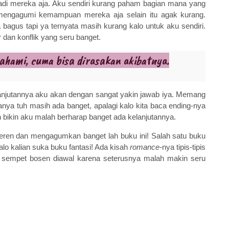
adi mereka aja. Aku sendiri kurang paham bagian mana yang
mengagumi kemampuan mereka aja selain itu agak kurang.
agus tapi ya ternyata masih kurang kalo untuk aku sendiri.
 dan konflik yang seru banget.
pahami, cuma bisa dirasakan akibatnya.
 lanjutannya aku akan dengan sangat yakin jawab iya. Memang
itanya tuh masih ada banget, apalagi kalo kita baca ending-nya
bikin aku malah berharap banget ada kelanjutannya.
eren dan mengagumkan banget lah buku ini! Salah satu buku
kalo kalian suka buku fantasi! Ada kisah
romance-
nya tipis-tipis
o sempet bosen diawal karena seterusnya malah makin seru