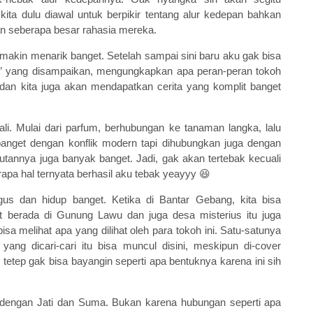
ita dulu diawal untuk berpikir tentang alur kedepan bahkan
n seberapa besar rahasia mereka.
u makin menarik banget. Setelah sampai sini baru aku gak bisa
tis” yang disampaikan, mengungkapkan apa peran-peran tokoh
dan kita juga akan mendapatkan cerita yang komplit banget
i. Mulai dari parfum, berhubungan ke tanaman langka, lalu
nget dengan konflik modern tapi dihubungkan juga dengan
tannya juga banyak banget. Jadi, gak akan tertebak kecuali
apa hal ternyata berhasil aku tebak yeayyy 😆
us dan hidup banget. Ketika di Bantar Gebang, kita bisa
t berada di Gunung Lawu dan juga desa misterius itu juga
sa melihat apa yang dilihat oleh para tokoh ini. Satu-satunya
ang dicari-cari itu bisa muncul disini, meskipun di-cover
 tetep gak bisa bayangin seperti apa bentuknya karena ini sih
 dengan Jati dan Suma. Bukan karena hubungan seperti apa