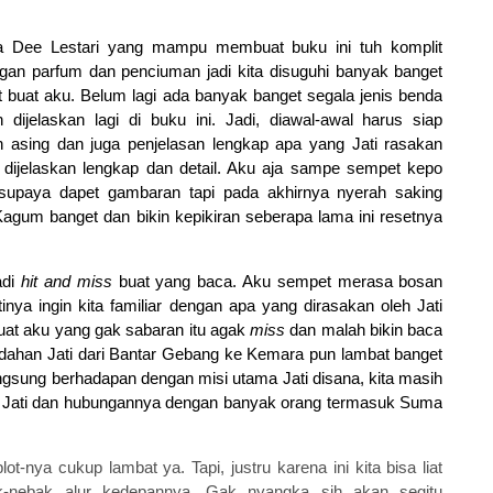
ma Dee Lestari yang mampu membuat buku ini tuh komplit
gan parfum dan penciuman jadi kita disuguhi banyak banget
et buat aku. Belum lagi ada banyak banget segala jenis benda
ijelaskan lagi di buku ini. Jadi, diawal-awal harus siap
 asing dan juga penjelasan lengkap apa yang Jati rasakan
dijelaskan lengkap dan detail. Aku aja sampe sempet kepo
supaya dapet gambaran tapi pada akhirnya nyerah saking
gum banget dan bikin kepikiran seberapa lama ini resetnya
adi
hit and miss
buat yang baca. Aku sempet merasa bosan
nya ingin kita familiar dengan apa yang dirasakan oleh Jati
Buat aku yang gak sabaran itu agak
miss
dan malah bikin baca
ndahan Jati dari Bantar Gebang ke Kemara pun lambat banget
 langsung berhadapan dengan misi utama Jati disana, kita masih
 Jati dan hubungannya dengan banyak orang termasuk Suma
ot-nya cukup lambat ya. Tapi, justru karena ini kita bisa liat
-nebak alur kedepannya. Gak nyangka sih akan segitu