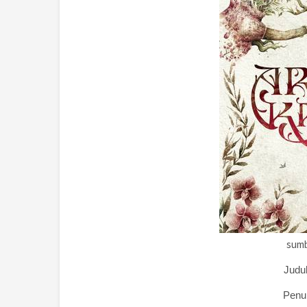
sumb
Judu
Penul