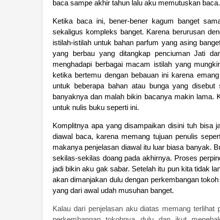
baca sampe akhir tahun lalu aku memutuskan baca.
Ketika baca ini, bener-bener kagum banget sa
sekaligus kompleks banget. Karena berurusan den
istilah-istilah untuk bahan parfum yang asing bang
yang berbau yang ditangkap penciuman Jati dan d
menghadapi berbagai macam istilah yang mungkin
ketika bertemu dengan bebauan ini karena emang 
untuk beberapa bahan atau bunga yang disebut 
banyaknya dan malah bikin bacanya makin lama. Ka
untuk nulis buku seperti ini.
Komplitnya apa yang disampaikan disini tuh bisa j
diawal baca, karena memang tujuan penulis seperti
makanya penjelasan diawal itu luar biasa banyak. 
sekilas-sekilas doang pada akhirnya. Proses perpi
jadi bikin aku gak sabar. Setelah itu pun kita tidak
akan dimanjakan dulu dengan perkembangan tokoh
yang dari awal udah musuhan banget.
Kalau dari penjelasan aku diatas memang terlihat pl
perkembangan tokohnya dulu dan ikut menebak