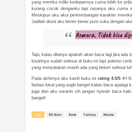
yang mereka miliki kedepannya cuma lebih ke prib
kurang cocok denganku tapi rasanya aku cuma 
Meskipun aku akui perkembangan karakter mereka b
Jadilah disini aku bener-bener
pure
suka dengan alur
Asmara. Tidak bisa di
Tapi, kalau ditanya apakah akan baca lagi jika ada
kisahnya sudah selesai di buku ini tapi potensi cer
yang menyatakan masih ada yang belum selesai tuh 
Pada akhirnya aku kasih buku ini
rating 4.5/5
⭐!
K
fantasi lokal yang wajib banget kalian baca apalagi 
juga dan aku saranin sih jangan nyerah baca kal
banget!
Tags
B5-Stars
Book
Fantasy
Review