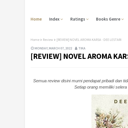
Home
Index
Ratings
Books Genre
Home
Review
[REVIEW] NOVEL AROMA KARSA - DEE LESTARI
MONDAY, MARCH 07, 2022
TIKA
[REVIEW] NOVEL AROMA KARS
Semua review disini murni pendapat pribadi dan ti
Setiap orang memiliki seler