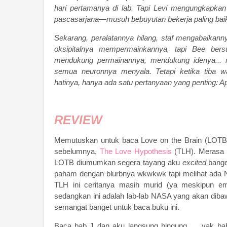
hari pertamanya di lab. Tapi Levi mengungkapkan
pascasarjana—musuh bebuyutan bekerja paling baik d
Sekarang, peralatannya hilang, staf mengabaikan
oksipitalnya mempermainkannya, tapi Bee bers
mendukung permainannya, mendukung idenya...
semua neuronnya menyala. Tetapi ketika tiba 
hatinya, hanya ada satu pertanyaan yang penting: 
REVIEW
Memutuskan untuk baca Love on the Brain (LOTB
sebelumnya,
The Love Hypothesis
(TLH). Merasa 
LOTB diumumkan segera tayang aku
excited
bange
paham dengan blurbnya wkwkwk tapi melihat ada NA
TLH ini ceritanya masih murid (ya meskipun e
sedangkan ini adalah lab-lab NASA yang akan dibaw
semangat banget untuk baca buku ini.
Baca bab 1 dan aku langsung bingung….. yak ba