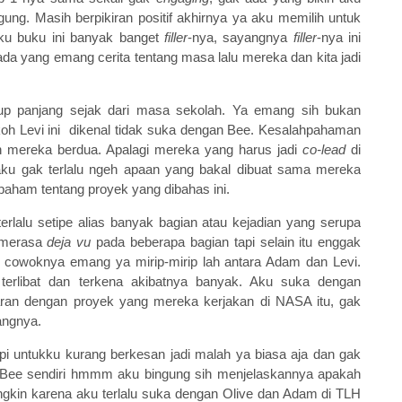
ung. Masih berpikiran positif akhirnya ya aku memilih untuk
tku buku ini banyak banget
filler
-nya, sayangnya
filler
-nya ini
da yang emang cerita tentang masa lalu mereka dan kita jadi
up panjang sejak dari masa sekolah. Ya emang sih bukan
oh Levi ini dikenal tidak suka dengan Bee. Kesalahpahaman
n mereka berdua. Apalagi mereka yang harus jadi
co-lead
di
ku gak terlalu ngeh apaan yang bakal dibuat sama mereka
aham tentang proyek yang dibahas ini.
erlalu setipe alias banyak bagian atau kejadian yang serupa
u merasa
deja vu
pada beberapa bagian tapi selain itu enggak
r cowoknya emang ya mirip-mirip lah antara Adam dan Levi.
 terlibat dan terkena akibatnya banyak. Aku suka dengan
aran dengan proyek yang mereka kerjakan di NASA itu, gak
angnya.
pi untukku kurang berkesan jadi malah ya biasa aja dan gak
an Bee sendiri hmmm aku bingung sih menjelaskannya apakah
gkin karena aku terlalu suka dengan Olive dan Adam di TLH