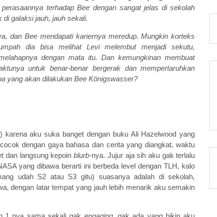
 perasaannya terhadap Bee dengan sangat jelas di sekolah
i galaksi jauh, jauh sekali.
nya, dan Bee mendapati kariernya meredup. Mungkin korteks
umpah dia bisa melihat Levi melembut menjadi sekutu,
 melahapnya dengan mata itu. Dan kemungkinan membuat
waktunya untuk benar-benar bergerak dan mempertaruhkan
Apa yang akan dilakukan Bee Königswasser?
) karena aku suka banget dengan buku Ali Hazelwood yang
cocok dengan gaya bahasa dan cerita yang diangkat, waktu
t dan langsung kepoin
blurb-
nya. Jujur aja sih aku gak terlalu
SA yang dibawa berarti ini berbeda level dengan TLH, kalo
mang udah S2 atau S3 gitu) suasanya adalah di sekolah,
a, dengan latar tempat yang jauh lebih menarik aku semakin
b 1 nya sama sekali gak
engaging
, gak ada yang bikin aku