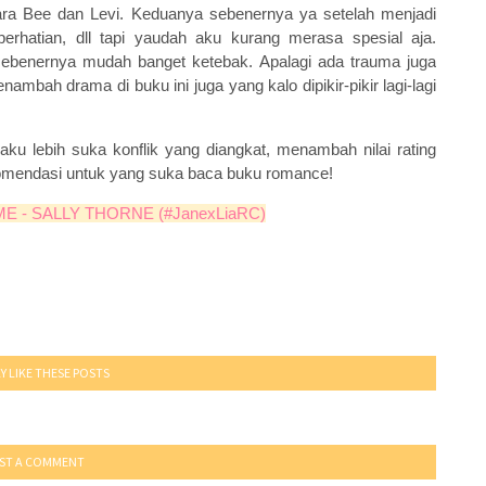
ra Bee dan Levi. Keduanya sebenernya ya setelah menjadi
perhatian, dll tapi yaudah aku kurang merasa spesial aja.
 sebenernya mudah banget ketebak. Apalagi ada trauma juga
ambah drama di buku ini juga yang kalo dipikir-pikir lagi-lagi
ku lebih suka konflik yang diangkat, menambah nilai rating
ekomendasi untuk yang suka baca buku romance!
E - SALLY THORNE (#JanexLiaRC)
Y LIKE THESE POSTS
ST A COMMENT