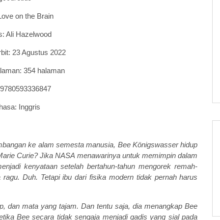
Love on the Brain
s: Ali Hazelwood
rbit: 23 Agustus 2022
alaman:
354
halaman
 9780593336847
hasa: I
nggris
mbangan ke alam semesta manusia, Bee Königswasser hidup
 Marie Curie? Jika NASA menawarinya untuk memimpin dalam
enjadi kenyataan setelah bertahun-tahun mengorek remah-
gu. Duh. Tetapi ibu dari fisika modern tidak pernah harus
ap, dan mata yang tajam. Dan tentu saja, dia menangkap Bee
tika Bee secara tidak sengaja menjadi gadis yang sial pada