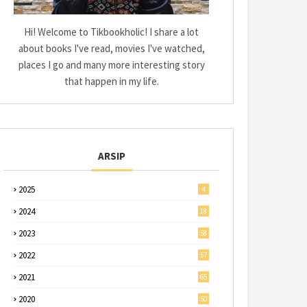
Hi! Welcome to Tikbookholic! I share a lot
about books I've read, movies I've watched,
places I go and many more interesting story
that happen in my life.
ARSIP
2025
4
2024
18
2023
58
2022
57
2021
65
2020
50