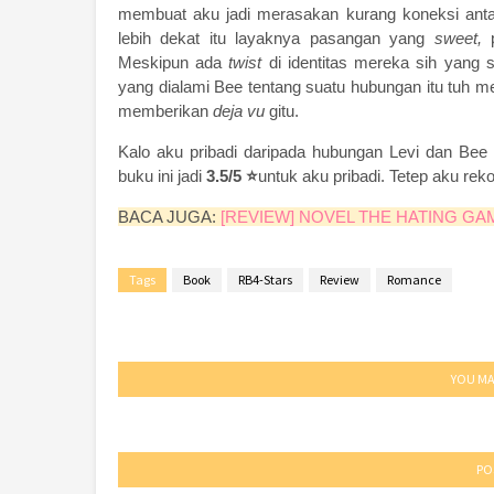
membuat aku jadi merasakan kurang koneksi anta
lebih dekat itu layaknya pasangan yang
sweet,
Meskipun ada
twist
di identitas mereka sih yang
yang dialami Bee tentang suatu hubungan itu tuh men
memberikan
deja vu
gitu.
Kalo aku pribadi daripada hubungan Levi dan Bee a
buku ini jadi
3.5/5 ⭐
untuk aku pribadi. Tetep aku r
BACA JUGA:
[REVIEW] NOVEL THE HATING GAM
Tags
Book
RB4-Stars
Review
Romance
YOU MA
PO