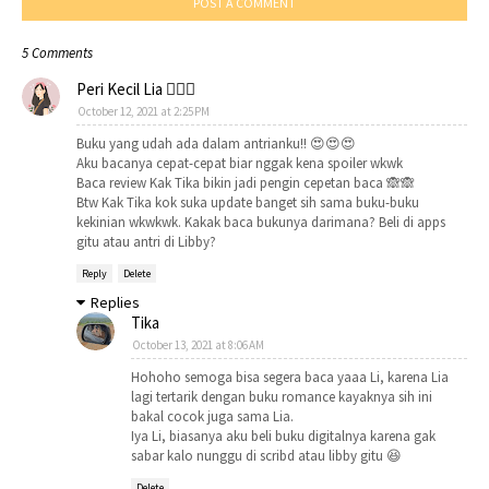
POST A COMMENT
5 Comments
Peri Kecil Lia 🧚🏻‍♀️
October 12, 2021 at 2:25 PM
Buku yang udah ada dalam antrianku!! 😍😍😍
Aku bacanya cepat-cepat biar nggak kena spoiler wkwk
Baca review Kak Tika bikin jadi pengin cepetan baca 🙈🙈
Btw Kak Tika kok suka update banget sih sama buku-buku
kekinian wkwkwk. Kakak baca bukunya darimana? Beli di apps
gitu atau antri di Libby?
Reply
Delete
Replies
Tika
October 13, 2021 at 8:06 AM
Hohoho semoga bisa segera baca yaaa Li, karena Lia
lagi tertarik dengan buku romance kayaknya sih ini
bakal cocok juga sama Lia.
Iya Li, biasanya aku beli buku digitalnya karena gak
sabar kalo nunggu di scribd atau libby gitu 😆
Delete