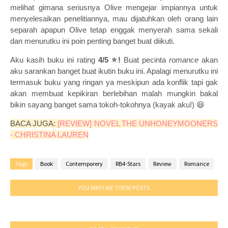
melihat gimana seriusnya Olive mengejar impiannya untuk
menyelesaikan penelitiannya, mau dijatuhkan oleh orang lain
separah apapun Olive tetap enggak menyerah sama sekali
dan menurutku ini poin penting banget buat diikuti.
Aku kasih buku ini rating
4/5
⭐!
Buat pecinta
romance
akan
aku sarankan banget buat ikutin buku ini. Apalagi menurutku ini
termasuk buku yang ringan ya meskipun ada konflik tapi gak
akan membuat kepikiran berlebihan malah mungkin bakal
bikin sayang banget sama tokoh-tokohnya (kayak aku!) 😆
BACA JUGA:
[REVIEW] NOVEL THE UNHONEYMOONERS
- CHRISTINA LAUREN
Tags
Book
Contemporery
RB4-Stars
Review
Romance
YOU MAY LIKE THESE POSTS