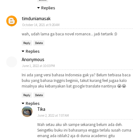
Replies
timduniamasak
October 14, 2021 at 9:20 AM
wah, udah lama ga baca novel romance... jadi tertarik :D
Reply
Delete
Replies
Anonymous
June 1, 2022 at 10:03 PM
Ini ada yang versi bahasa Indonesia gak ya? Belum terbiasa baca
buku yang bahasa Inggris beginiii, takut kurang feel jugaa kalo
misalnya aku kebanyakan liat google translate nantinya 😭😭
Reply
Delete
Replies
Tika
June 2, 2022 at 7:07 AM
Wah setau aku sih sampe sekarang belum ada deh.
Seingetku buku ini bahasanya engga terlalu susah cuma
emang ada istilah2 aja di dunia academic gitu