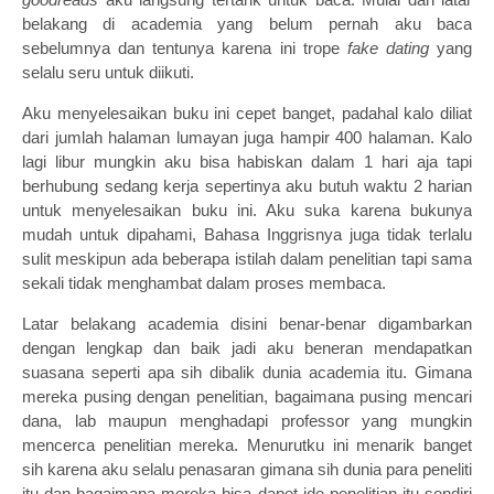
belakang di academia yang belum pernah aku baca
sebelumnya dan tentunya karena ini trope
fake dating
yang
selalu seru untuk diikuti.
Aku menyelesaikan buku ini cepet banget, padahal kalo diliat
dari jumlah halaman lumayan juga hampir 400 halaman. Kalo
lagi libur mungkin aku bisa habiskan dalam 1 hari aja tapi
berhubung sedang kerja sepertinya aku butuh waktu 2 harian
untuk menyelesaikan buku ini. Aku suka karena bukunya
mudah untuk dipahami, Bahasa Inggrisnya juga tidak terlalu
sulit meskipun ada beberapa istilah dalam penelitian tapi sama
sekali tidak menghambat dalam proses membaca.
Latar belakang academia disini benar-benar digambarkan
dengan lengkap dan baik jadi aku beneran mendapatkan
suasana seperti apa sih dibalik dunia academia itu. Gimana
mereka pusing dengan penelitian, bagaimana pusing mencari
dana, lab maupun menghadapi professor yang mungkin
mencerca penelitian mereka. Menurutku ini menarik banget
sih karena aku selalu penasaran gimana sih dunia para peneliti
itu dan bagaimana mereka bisa dapet ide penelitian itu sendiri