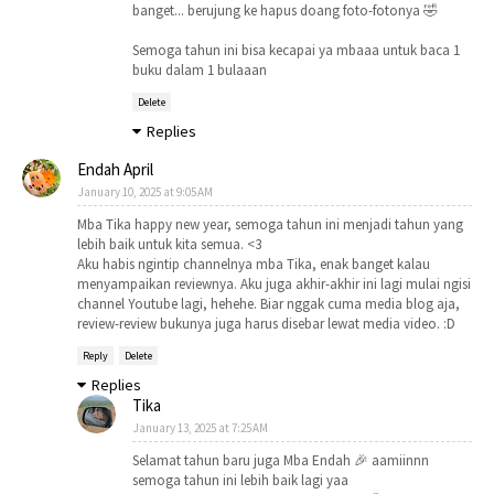
banget... berujung ke hapus doang foto-fotonya 🤣
Semoga tahun ini bisa kecapai ya mbaaa untuk baca 1
buku dalam 1 bulaaan
Delete
Replies
Endah April
January 10, 2025 at 9:05 AM
Mba Tika happy new year, semoga tahun ini menjadi tahun yang
lebih baik untuk kita semua. <3
Aku habis ngintip channelnya mba Tika, enak banget kalau
menyampaikan reviewnya. Aku juga akhir-akhir ini lagi mulai ngisi
channel Youtube lagi, hehehe. Biar nggak cuma media blog aja,
review-review bukunya juga harus disebar lewat media video. :D
Reply
Delete
Replies
Tika
January 13, 2025 at 7:25 AM
Selamat tahun baru juga Mba Endah 🎉 aamiinnn
semoga tahun ini lebih baik lagi yaa