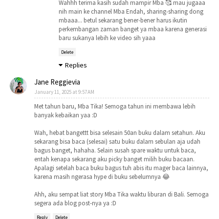
Wahhh terima kasih sudah mampir Mba 🥰 mau jugaaa
nih main ke channel Mba Endah, sharing-sharing dong
mbaaa... betul sekarang bener-bener harus ikutin
perkembangan zaman banget ya mbaa karena generasi
baru sukanya lebih ke video sih yaaa
Delete
Replies
Jane Reggievia
January 11, 2025 at 9:57 AM
Met tahun baru, Mba Tika! Semoga tahun ini membawa lebih
banyak kebaikan yaa :D
Wah, hebat bangettt bisa selesain 50an buku dalam setahun. Aku
sekarang bisa baca (selesai) satu buku dalam sebulan aja udah
bagus banget, hahaha. Selain susah spare waktu untuk baca,
entah kenapa sekarang aku picky banget milih buku bacaan.
Apalagi setelah baca buku bagus tuh abis itu mager baca lainnya,
karena masih ngerasa hype di buku sebelumnya 😂
Ahh, aku sempat liat story Mba Tika waktu liburan di Bali. Semoga
segera ada blog post-nya ya :D
Reply
Delete