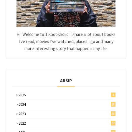
Hi! Welcome to Tikbookholic! I share a lot about books
I've read, movies I've watched, places I go and many
more interesting story that happen in my life.
ARSIP
2025
4
2024
18
2023
58
2022
57