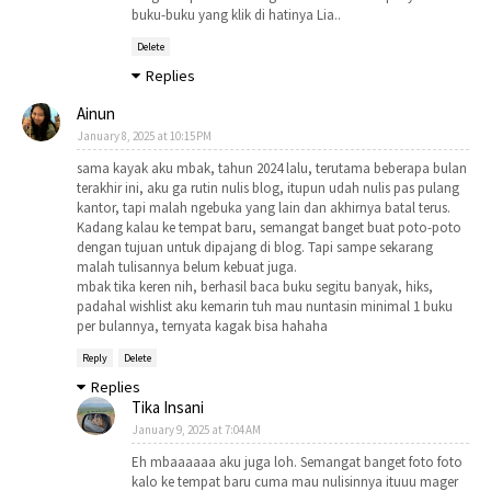
buku-buku yang klik di hatinya Lia..
Delete
Replies
Ainun
January 8, 2025 at 10:15 PM
sama kayak aku mbak, tahun 2024 lalu, terutama beberapa bulan
terakhir ini, aku ga rutin nulis blog, itupun udah nulis pas pulang
kantor, tapi malah ngebuka yang lain dan akhirnya batal terus.
Kadang kalau ke tempat baru, semangat banget buat poto-poto
dengan tujuan untuk dipajang di blog. Tapi sampe sekarang
malah tulisannya belum kebuat juga.
mbak tika keren nih, berhasil baca buku segitu banyak, hiks,
padahal wishlist aku kemarin tuh mau nuntasin minimal 1 buku
per bulannya, ternyata kagak bisa hahaha
Reply
Delete
Replies
Tika Insani
January 9, 2025 at 7:04 AM
Eh mbaaaaaa aku juga loh. Semangat banget foto foto
kalo ke tempat baru cuma mau nulisinnya ituuu mager