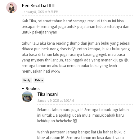
Peri Kecil Lia 🧚🏻‍♀️
January 8, 2025 at 9:58 PM
Kak Tika, selamat tahun baru! semoga resolusi tahun ini bisa
tercapai ✨ semangat juga untuk perjalanan hidup sehatnya dan
untuk pekerjaannya!!
tahun lalu aku kena reading slump dan jumlah buku yang selesai
dibaca pun berkurang drastis 🥲. entah kenapa, buku-buku yang
aku baca di tahun lalu juga rasanya kurang greget. mau baca
yang mystery thriller pun, tapi nggak ada yang menarik juga 🥲.
semoga tahun ini aku bisa nemuin buku-buku yang lebih
memuaskan hati wkkw
Reply
Delete
Replies
Tika Insani
January 9, 2025 at 7:02 AM
Selamat tahun baru juga Li! Semoga terbaik lagi tahun
ini untuk Lia apalagi udah mulai masuk babak baru
kehidupan hehehehe 🥰
Wahhh pantesan jarang banget liat Lia bahas buku di
blog ataupun IG. Semoga tahun ini bisa dapet yaaa