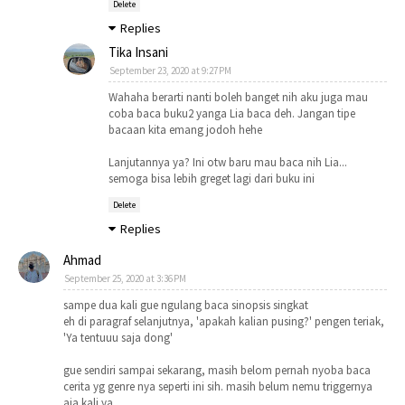
Delete
Replies
Tika Insani
September 23, 2020 at 9:27 PM
Wahaha berarti nanti boleh banget nih aku juga mau
coba baca buku2 yanga Lia baca deh. Jangan tipe
bacaan kita emang jodoh hehe
Lanjutannya ya? Ini otw baru mau baca nih Lia...
semoga bisa lebih greget lagi dari buku ini
Delete
Replies
Ahmad
September 25, 2020 at 3:36 PM
sampe dua kali gue ngulang baca sinopsis singkat
eh di paragraf selanjutnya, 'apakah kalian pusing?' pengen teriak,
'Ya tentuuu saja dong'
gue sendiri sampai sekarang, masih belom pernah nyoba baca
cerita yg genre nya seperti ini sih. masih belum nemu triggernya
aja kali ya.