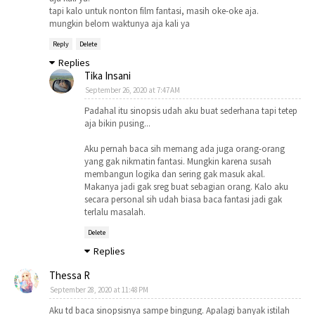
tapi kalo untuk nonton film fantasi, masih oke-oke aja.
mungkin belom waktunya aja kali ya
Reply
Delete
Replies
Tika Insani
September 26, 2020 at 7:47 AM
Padahal itu sinopsis udah aku buat sederhana tapi tetep
aja bikin pusing...
Aku pernah baca sih memang ada juga orang-orang
yang gak nikmatin fantasi. Mungkin karena susah
membangun logika dan sering gak masuk akal.
Makanya jadi gak sreg buat sebagian orang. Kalo aku
secara personal sih udah biasa baca fantasi jadi gak
terlalu masalah.
Delete
Replies
Thessa R
September 28, 2020 at 11:48 PM
Aku td baca sinopsisnya sampe bingung. Apalagi banyak istilah