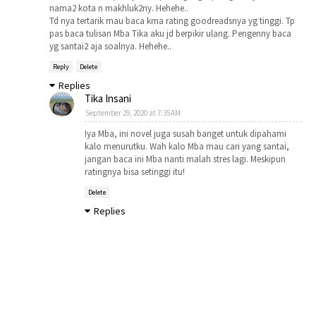
nama2 kota n makhluk2ny. Hehehe..
Td nya tertarik mau baca krna rating goodreadsnya yg tinggi. Tp
pas baca tulisan Mba Tika aku jd berpikir ulang. Pengenny baca
yg santai2 aja soalnya. Hehehe..
Reply
Delete
Replies
Tika Insani
September 29, 2020 at 7:35 AM
Iya Mba, ini novel juga susah banget untuk dipahami
kalo menurutku. Wah kalo Mba mau cari yang santai,
jangan baca ini Mba nanti malah stres lagi. Meskipun
ratingnya bisa setinggi itu!
Delete
Replies