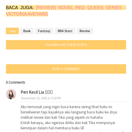
BACA JUGA:
[REVIEW] NOVEL RED QUEEN SERIES -
VICTORIA AVEYARD
Tags
Book
Fantasy
RB4-Stars
Review
YOU MAY LIKE THESE POSTS
POST A COMMENT
8 Comments
Peri Kecil Lia 🧚🏻‍♀️
September 23, 2020 at 3:16 PM
Aku termasuk yang ingin baca karena sering lihat buku ini
berseliweran tapi kayaknya aku langsung baca buku ke-2nya
melihat review dari kak Tika yang seperti ini hahaha
Entah kenapa, aku ngerasa diriku dan kak Tika mempunyai
kemiripan dalam hal membaca buku 🤣