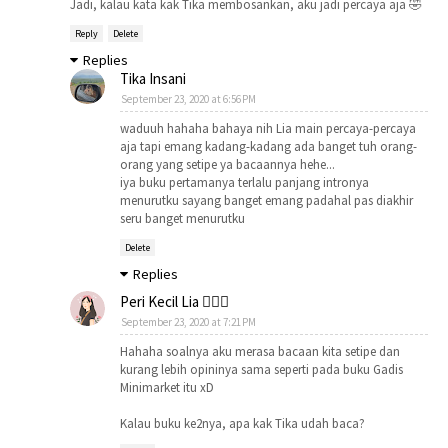
Jadi, kalau kata kak Tika membosankan, aku jadi percaya aja 🤣
Reply
Delete
Replies
Tika Insani
September 23, 2020 at 6:56 PM
waduuh hahaha bahaya nih Lia main percaya-percaya
aja tapi emang kadang-kadang ada banget tuh orang-
orang yang setipe ya bacaannya hehe...
iya buku pertamanya terlalu panjang intronya
menurutku sayang banget emang padahal pas diakhir
seru banget menurutku
Delete
Replies
Peri Kecil Lia 🧚🏻‍♀️
September 23, 2020 at 7:21 PM
Hahaha soalnya aku merasa bacaan kita setipe dan
kurang lebih opininya sama seperti pada buku Gadis
Minimarket itu xD
Kalau buku ke2nya, apa kak Tika udah baca?