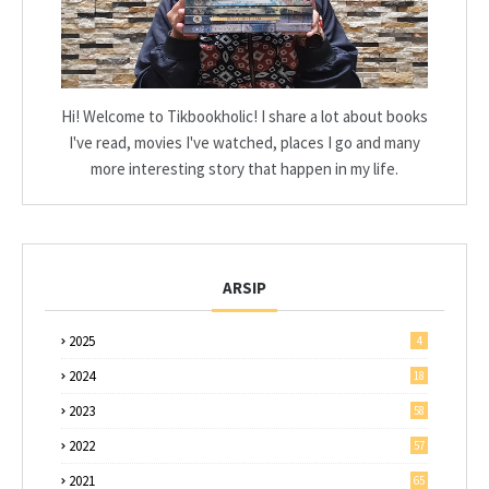
Hi! Welcome to Tikbookholic! I share a lot about books
I've read, movies I've watched, places I go and many
more interesting story that happen in my life.
ARSIP
2025
4
2024
18
2023
58
2022
57
2021
65