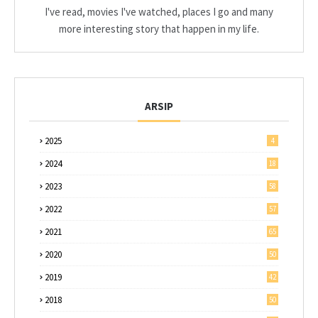
I've read, movies I've watched, places I go and many
more interesting story that happen in my life.
ARSIP
2025
4
2024
18
2023
58
2022
57
2021
65
2020
50
2019
42
2018
50